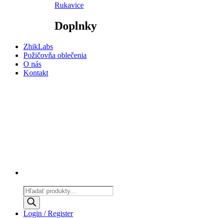
Rukavice
Doplnky
ZhikLabs
Požičovňa oblečenia
O nás
Kontakt
Products
search
Login / Register