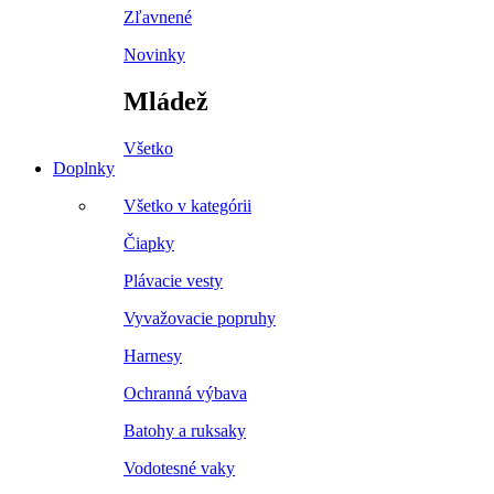
Zľavnené
Novinky
Mládež
Všetko
Doplnky
Všetko v kategórii
Čiapky
Plávacie vesty
Vyvažovacie popruhy
Harnesy
Ochranná výbava
Batohy a ruksaky
Vodotesné vaky