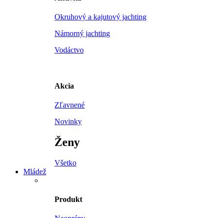
Okruhový a kajutový jachting
Námorný jachting
Vodáctvo
Akcia
Zľavnené
Novinky
Ženy
Všetko
Mládež
Produkt