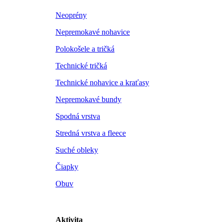
Neoprény
Nepremokavé nohavice
Polokošele a tričká
Technické tričká
Technické nohavice a kraťasy
Nepremokavé bundy
Spodná vrstva
Stredná vrstva a fleece
Suché obleky
Čiapky
Obuv
Aktivita