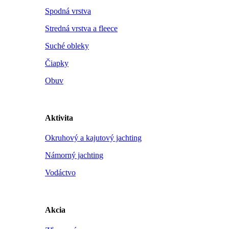
Spodná vrstva
Stredná vrstva a fleece
Suché obleky
Čiapky
Obuv
Aktivita
Okruhový a kajutový jachting
Námorný jachting
Vodáctvo
Akcia