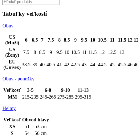
Tabuľky veľkostí
Obuv
US
6
6.5
7
7.5
8
8.5
9
9.5
10
10.5
11
11.5
12
12
(Muži)
US
7.5
8
8.5
9
9.5
10
10.5
11
11.5
12
12.5
13
–
(Ženy)
EU
38.5
39
40
40.5
41
42
42.5
43
44
44.5
45
45.5
46
46
(Unisex)
Obuv - ponožky
Veľkosť
3-5
6-8
9-10
11-13
MM
215-235
245-265
275-285
295-315
Helmy
Veľkosť
Obvod hlavy
XS
51 – 53 cm
S
54 – 56 cm