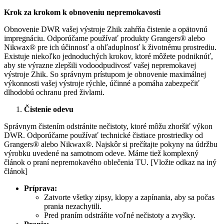
Krok za krokom k obnoveniu nepremokavosti
Obnovenie DWR vašej výstroje Zhik zahŕňa čistenie a opätovnú
impregnáciu. Odporúčame používať produkty Grangers® alebo
Nikwax® pre ich účinnosť a ohľaduplnosť k životnému prostrediu.
Existuje niekoľko jednoduchých krokov, ktoré môžete podniknúť,
aby ste výrazne zlepšili vodoodpudivosť vašej nepremokavej
výstroje Zhik. So správnym prístupom je obnovenie maximálnej
výkonnosti vašej výstroje rýchle, účinné a pomáha zabezpečiť
dlhodobú ochranu pred živlami.
Čistenie odevu
Správnym čistením odstránite nečistoty, ktoré môžu zhoršiť výkon
DWR. Odporúčame používať technické čistiace prostriedky od
Grangers® alebo Nikwax®. Najskôr si prečítajte pokyny na údržbu
výrobku uvedené na samotnom odeve. Máme tiež komplexný
článok o praní nepremokavého oblečenia TU. [Vložte odkaz na iný
článok]
Príprava:
Zatvorte všetky zipsy, klopy a zapínania, aby sa počas
prania nezachytili.
Pred praním odstráňte voľné nečistoty a zvyšky.