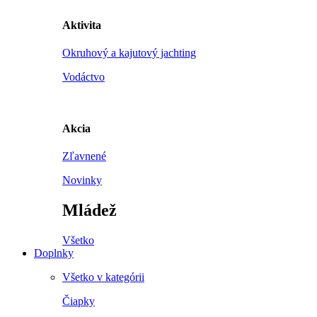
Aktivita
Okruhový a kajutový jachting
Vodáctvo
Akcia
Zľavnené
Novinky
Mládež
Všetko
Doplnky
Všetko v kategórii
Čiapky