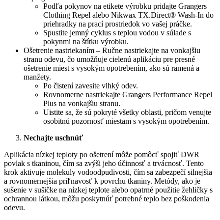
Podľa pokynov na etikete výrobku pridajte Grangers
Clothing Repel alebo Nikwax TX.Direct® Wash-In do
priehradky na prací prostriedok vo vašej práčke.
Spustite jemný cyklus s teplou vodou v súlade s
pokynmi na štítku výrobku.
Ošetrenie nastriekaním – Ručne nastriekajte na vonkajšiu
stranu odevu, čo umožňuje cielenú aplikáciu pre presné
ošetrenie miest s vysokým opotrebením, ako sú ramená a
manžety.
Po čistení zavesite vlhký odev.
Rovnomerne nastriekajte Grangers Performance Repel
Plus na vonkajšiu stranu.
Uistite sa, že sú pokryté všetky oblasti, pričom venujte
osobitnú pozornosť miestam s vysokým opotrebením.
Nechajte uschnúť
Aplikácia nízkej teploty po ošetrení môže pomôcť spojiť DWR
povlak s tkaninou, čím sa zvýši jeho účinnosť a trvácnosť. Tento
krok aktivuje molekuly vodoodpudivosti, čím sa zabezpečí silnejšia
a rovnomernejšia priľnavosť k povrchu tkaniny. Metódy, ako je
sušenie v sušičke na nízkej teplote alebo opatrné použitie žehličky s
ochrannou látkou, môžu poskytnúť potrebné teplo bez poškodenia
odevu.