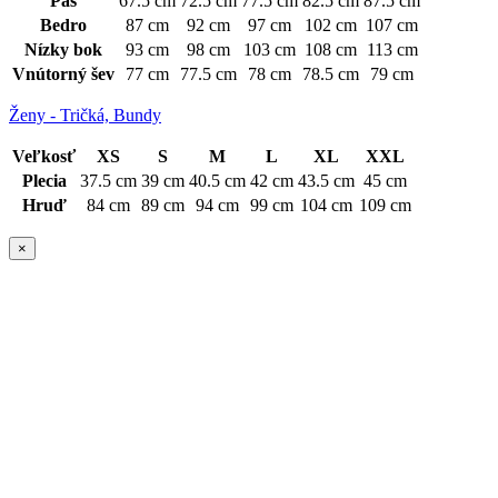
Pás
67.5 cm
72.5 cm
77.5 cm
82.5 cm
87.5 cm
Bedro
87 cm
92 cm
97 cm
102 cm
107 cm
Nízky bok
93 cm
98 cm
103 cm
108 cm
113 cm
Vnútorný šev
77 cm
77.5 cm
78 cm
78.5 cm
79 cm
Ženy - Tričká, Bundy
Veľkosť
XS
S
M
L
XL
XXL
Plecia
37.5 cm
39 cm
40.5 cm
42 cm
43.5 cm
45 cm
Hruď
84 cm
89 cm
94 cm
99 cm
104 cm
109 cm
×