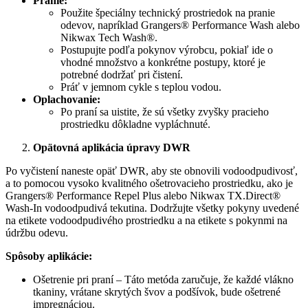
Pranie:
Použite špeciálny technický prostriedok na pranie
odevov, napríklad Grangers® Performance Wash alebo
Nikwax Tech Wash®.
Postupujte podľa pokynov výrobcu, pokiaľ ide o
vhodné množstvo a konkrétne postupy, ktoré je
potrebné dodržať pri čistení.
Práť v jemnom cykle s teplou vodou.
Oplachovanie:
Po praní sa uistite, že sú všetky zvyšky pracieho
prostriedku dôkladne vypláchnuté.
Opätovná aplikácia úpravy DWR
Po vyčistení naneste opäť DWR, aby ste obnovili vodoodpudivosť,
a to pomocou vysoko kvalitného ošetrovacieho prostriedku, ako je
Grangers® Performance Repel Plus alebo Nikwax TX.Direct®
Wash-In vodoodpudivá tekutina. Dodržujte všetky pokyny uvedené
na etikete vodoodpudivého prostriedku a na etikete s pokynmi na
údržbu odevu.
Spôsoby aplikácie:
Ošetrenie pri praní – Táto metóda zaručuje, že každé vlákno
tkaniny, vrátane skrytých švov a podšívok, bude ošetrené
impregnáciou.