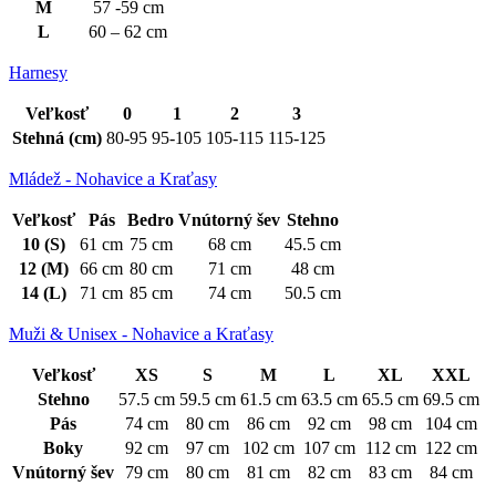
M
57 -59 cm
L
60 – 62 cm
Harnesy
Veľkosť
0
1
2
3
Stehná (cm)
80-95
95-105
105-115
115-125
Mládež - Nohavice a Kraťasy
Veľkosť
Pás
Bedro
Vnútorný šev
Stehno
10 (S)
61 cm
75 cm
68 cm
45.5 cm
12 (M)
66 cm
80 cm
71 cm
48 cm
14 (L)
71 cm
85 cm
74 cm
50.5 cm
Muži & Unisex - Nohavice a Kraťasy
Veľkosť
XS
S
M
L
XL
XXL
Stehno
57.5 cm
59.5 cm
61.5 cm
63.5 cm
65.5 cm
69.5 cm
Pás
74 cm
80 cm
86 cm
92 cm
98 cm
104 cm
Boky
92 cm
97 cm
102 cm
107 cm
112 cm
122 cm
Vnútorný šev
79 cm
80 cm
81 cm
82 cm
83 cm
84 cm