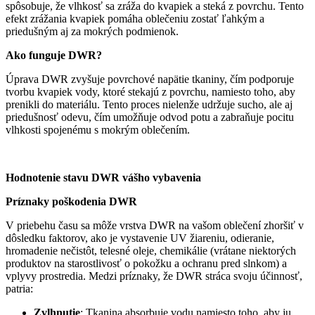
spôsobuje, že vlhkosť sa zráža do kvapiek a steká z povrchu. Tento
efekt zrážania kvapiek pomáha oblečeniu zostať ľahkým a
priedušným aj za mokrých podmienok.
Ako funguje DWR?
Úprava DWR zvyšuje povrchové napätie tkaniny, čím podporuje
tvorbu kvapiek vody, ktoré stekajú z povrchu, namiesto toho, aby
prenikli do materiálu. Tento proces nielenže udržuje sucho, ale aj
priedušnosť odevu, čím umožňuje odvod potu a zabraňuje pocitu
vlhkosti spojenému s mokrým oblečením.
Hodnotenie stavu DWR vášho vybavenia
Príznaky poškodenia DWR
V priebehu času sa môže vrstva DWR na vašom oblečení zhoršiť v
dôsledku faktorov, ako je vystavenie UV žiareniu, odieranie,
hromadenie nečistôt, telesné oleje, chemikálie (vrátane niektorých
produktov na starostlivosť o pokožku a ochranu pred slnkom) a
vplyvy prostredia. Medzi príznaky, že DWR stráca svoju účinnosť,
patria:
Zvlhnutie
: Tkanina absorbuje vodu namiesto toho, aby ju