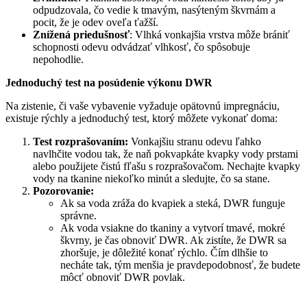
odpudzovala, čo vedie k tmavým, nasýteným škvrnám a
pocit, že je odev oveľa ťažší.
Znížená priedušnosť
: Vlhká vonkajšia vrstva môže brániť
schopnosti odevu odvádzať vlhkosť, čo spôsobuje
nepohodlie.
Jednoduchý test na posúdenie výkonu DWR
Na zistenie, či vaše vybavenie vyžaduje opätovnú impregnáciu,
existuje rýchly a jednoduchý test, ktorý môžete vykonať doma:
Test rozprašovaním:
Vonkajšiu stranu odevu ľahko
navlhčite vodou tak, že naň pokvapkáte kvapky vody prstami
alebo použijete čistú fľašu s rozprašovačom. Nechajte kvapky
vody na tkanine niekoľko minút a sledujte, čo sa stane.
Pozorovanie:
Ak sa voda zráža do kvapiek a steká, DWR funguje
správne.
Ak voda vsiakne do tkaniny a vytvorí tmavé, mokré
škvrny, je čas obnoviť DWR. Ak zistíte, že DWR sa
zhoršuje, je dôležité konať rýchlo. Čím dlhšie to
necháte tak, tým menšia je pravdepodobnosť, že budete
môcť obnoviť DWR povlak.