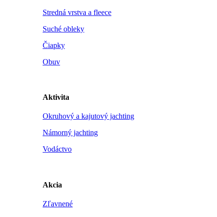
Stredná vrstva a fleece
Suché obleky
Čiapky
Obuv
Aktivita
Okruhový a kajutový jachting
Námorný jachting
Vodáctvo
Akcia
Zľavnené