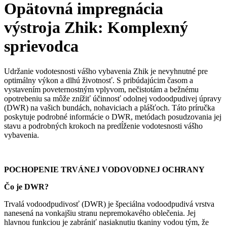
Opätovná impregnácia
výstroja Zhik: Komplexný
sprievodca
Udržanie vodotesnosti vášho vybavenia Zhik je nevyhnutné pre
optimálny výkon a dlhú životnosť. S pribúdajúcim časom a
vystavením poveternostným vplyvom, nečistotám a bežnému
opotrebeniu sa môže znížiť účinnosť odolnej vodoodpudivej úpravy
(DWR) na vašich bundách, nohaviciach a plášťoch. Táto príručka
poskytuje podrobné informácie o DWR, metódach posudzovania jej
stavu a podrobných krokoch na predĺženie vodotesnosti vášho
vybavenia.
POCHOPENIE TRVÁNEJ VODOVODNEJ OCHRANY
Čo je DWR?
Trvalá vodoodpudivosť (DWR) je špeciálna vodoodpudivá vrstva
nanesená na vonkajšiu stranu nepremokavého oblečenia. Jej
hlavnou funkciou je zabrániť nasiaknutiu tkaniny vodou tým, že