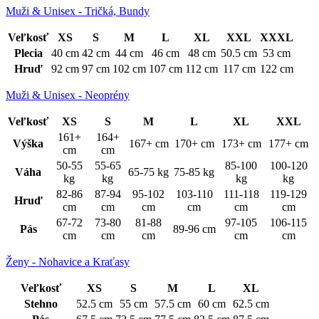
Muži & Unisex - Tričká, Bundy
Veľkosť
XS
S
M
L
XL
XXL
XXXL
Plecia
40 cm
42 cm
44 cm
46 cm
48 cm
50.5 cm
53 cm
Hruď
92 cm
97 cm
102 cm
107 cm
112 cm
117 cm
122 cm
Muži & Unisex - Neoprény
Veľkosť
XS
S
M
L
XL
XXL
161+
164+
Výška
167+ cm
170+ cm
173+ cm
177+ cm
cm
cm
50-55
55-65
85-100
100-120
Váha
65-75 kg
75-85 kg
kg
kg
kg
kg
82-86
87-94
95-102
103-110
111-118
119-129
Hruď
cm
cm
cm
cm
cm
cm
67-72
73-80
81-88
97-105
106-115
Pás
89-96 cm
cm
cm
cm
cm
cm
Ženy - Nohavice a Kraťasy
Veľkosť
XS
S
M
L
XL
Stehno
52.5 cm
55 cm
57.5 cm
60 cm
62.5 cm