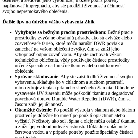
ošetrené, a sledovať jeho výkonnosť, môžete podľa potreby
naplánovať impregnáciu, aby ste predĺžili životnosť a účinnosť
svojho nepremokavého oblečenia.
Ďalšie tipy na údržbu vášho vybavenia Zhik
Vyhýbajte sa bežným pracím prostriedkom
: Bežné pracie
prostriedky zvyčajne obsahujú prísady, ako sú aviváže alebo
zosvetľovače farieb, ktoré môžu narušiť DWR povlak a
zanechať na vašom oblečení zvyšky, čím sa zníži jeho
schopnosť odpudzovať vodu. Aby ste zachovali výkon
technického oblečenia, vždy používajte čistiace prostriedky
určené špeciálne na funkčné tkaniny alebo outdoorové
oblečenie.
Správne skladovanie
: Aby ste zaistili dlhú životnosť svojho
vybavenia, skladujte ho v chladnom a suchom prostredí,
mimo zdrojov tepla a priameho slnečného žiarenia. Dlhodobé
vystavenie UV žiareniu môže poškodiť tkaninu a degradovať
povrchovú úpravu Durable Water Repellent (DWR), čím sa
časom zníži jej účinnosť.
Okamžité čistenie
: Po použití výstroja v slanom alebo blatom
prostredí je dôležité ho ihneď po použití opláchnuť alebo
vyčistiť. Nečistoty ako soľ, špina a oleje môžu oslabiť tkaninu
a znížiť jej vodoodpudivé vlastnosti. Dôkladne opláchnite
čerstvou vodou a v prípade potreby použite špeciálny čistiaci
prostriedok.