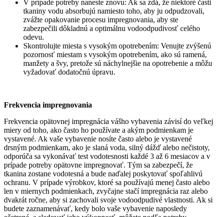
V prípade potreby naneste znovu: Ak sa zdá, že niektoré časti
tkaniny vodu absorbujú namiesto toho, aby ju odpudzovali,
zvážte opakovanie procesu impregnovania, aby ste
zabezpečili dôkladnú a optimálnu vodoodpudivosť celého
odevu.
Skontrolujte miesta s vysokým opotrebením: Venujte zvýšenú
pozornosť miestam s vysokým opotrebením, ako sú ramená,
manžety a švy, pretože sú náchylnejšie na opotrebenie a môžu
vyžadovať dodatočnú úpravu.
Frekvencia impregnovania
Frekvencia opätovnej impregnácia vášho vybavenia závisí do veľkej
miery od toho, ako často ho používate a akým podmienkam je
vystavené. Ak vaše vybavenie nosíte často alebo je vystavené
drsným podmienkam, ako je slaná voda, silný dážď alebo nečistoty,
odporúča sa vykonávať test vodotesnosti každé 3 až 6 mesiacov a v
prípade potreby opätovne impregnovať. Tým sa zabezpečí, že
tkanina zostane vodotesná a bude naďalej poskytovať spoľahlivú
ochranu. V prípade výrobkov, ktoré sa používajú menej často alebo
len v miernych podmienkach, zvyčajne stačí impregnácia raz alebo
dvakrát ročne, aby si zachovali svoje vodoodpudivé vlastnosti. Ak si
budete zaznamenávať, kedy bolo vaše vybavenie naposledy