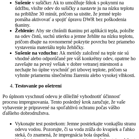
Sušenie
v sušičke
:
Ak to umožňuje štítok s pokynmi na
údržbu, vložte odev do sušičky a nastavte ju na nízku teplotu
na približne 30 minút, pričom sa uistite, že jemné teplo
pomáha aktivovať a spojiť úpravu DWR bez poškodenia
tkaniny.
Žehlenie:
Aby ste chránili tkaninu pri aplikácii tepla, položte
na odev čistú, suchú utierku a jemne žehlite na nízku teplotu,
pričom dbajte na rovnomerné pokrytie povrchu bez priameho
vystavenia materiálu teplu žehličky.
Sušenie na vzduchu:
Ak metódy založené na teple nie sú
vhodné alebo odporúčané pre váš konkrétny odev, opatrne ho
zavešajte na pevný vešiak v dobre vetranej miestnosti a
nechajte ho úplne vyschnúť pri izbovej teplote, pričom sa
vyhnite priamemu slnečnému žiareniu alebo vysokej vlhkosti.
Testovanie po ošetrení
Po úplnom vyschnutí odevu je dôležité vyhodnotiť účinnosť
procesu impregnovania. Tento posledný krok zaručuje, že vaše
vybavenie je pripravené na spoľahlivú ochranu počas vášho
ďalšieho dobrodružstva.
Vykonajte test postrekom: Jemne postriekajte vonkajšiu stranu
odevu vodou. Pozorujte, či sa voda zráža do kvapiek a ľahko
steká, čo znamená, že impregnácia bola úspešná.