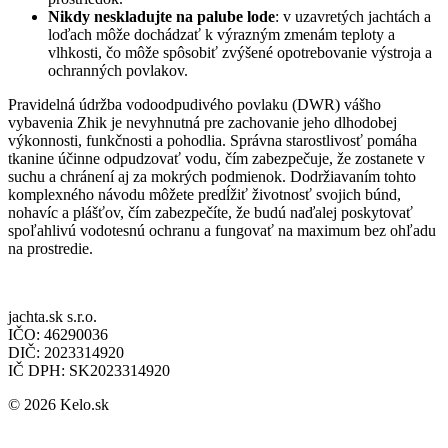
Nikdy neskladujte na palube lode
: v uzavretých jachtách a
loďach môže dochádzať k výrazným zmenám teploty a
vlhkosti, čo môže spôsobiť zvýšené opotrebovanie výstroja a
ochranných povlakov.
Pravidelná údržba vodoodpudivého povlaku (DWR) vášho
vybavenia Zhik je nevyhnutná pre zachovanie jeho dlhodobej
výkonnosti, funkčnosti a pohodlia. Správna starostlivosť pomáha
tkanine účinne odpudzovať vodu, čím zabezpečuje, že zostanete v
suchu a chránení aj za mokrých podmienok. Dodržiavaním tohto
komplexného návodu môžete predĺžiť životnosť svojich búnd,
nohavíc a plášťov, čím zabezpečíte, že budú naďalej poskytovať
spoľahlivú vodotesnú ochranu a fungovať na maximum bez ohľadu
na prostredie.
jachta.sk s.r.o.
IČO: 46290036
DIČ: 2023314920
IČ DPH: SK2023314920
© 2026 Kelo.sk