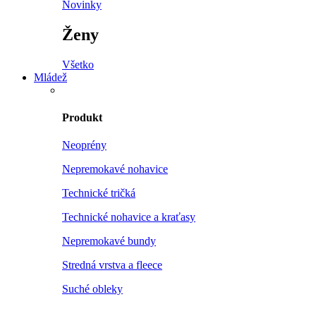
Novinky
Ženy
Všetko
Mládež
Produkt
Neoprény
Nepremokavé nohavice
Technické tričká
Technické nohavice a kraťasy
Nepremokavé bundy
Stredná vrstva a fleece
Suché obleky