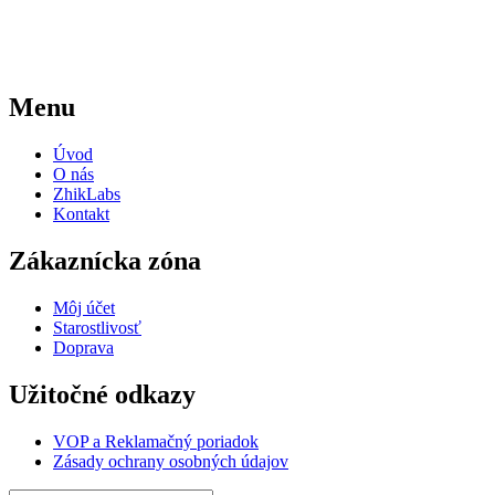
Menu
Úvod
O nás
ZhikLabs
Kontakt
Zákaznícka zóna
Môj účet
Starostlivosť
Doprava
Užitočné odkazy
VOP a Reklamačný poriadok
Zásady ochrany osobných údajov