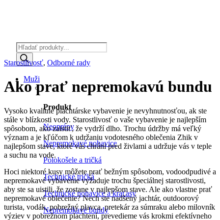
Products
search
Starostlivosť
,
Odborné rady
Muži
Ako prať nepremokavú bundu
Produkt
Vysoko kvalitné plachtárske vybavenie je nevyhnutnosťou, ak ste
stále v blízkosti vody. Starostlivosť o vaše vybavenie je najlepším
Neoprény
spôsobom, ako zaistiť, že vydrží dlho. Trochu údržby má veľký
význam a je kľúčom k udržaniu vodotesného oblečenia Zhik v
Nepremokavé nohavice
najlepšom stave, ktoré vás chráni pred živlami a udržuje vás v teple
a suchu na vode.
Polokošele a tričká
Hoci niektoré kusy môžete prať bežným spôsobom, vodoodpudivé a
Technické tričká
nepremokavé vybavenie vyžaduje trochu špeciálnej starostlivosti,
aby ste sa uistili, že zostane v najlepšom stave. Ale ako vlastne prať
Technické nohavice a kraťasy
nepremokavé oblečenie? Nech ste nadšený jachtár, outdoorový
turista, vodák, pobrežný plavca, pretekár za súmraku alebo milovník
Nepremokavé bundy
výziev v pobrežnom plachtení, prevedieme vás krokmi efektívneho