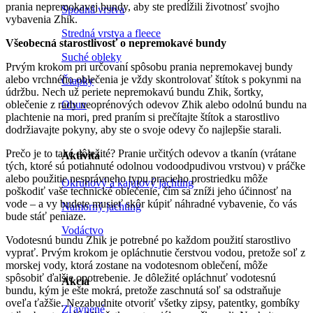
prania nepremokavej bundy, aby ste predĺžili životnosť svojho
Spodná vrstva
vybavenia Zhik.
Stredná vrstva a fleece
Všeobecná starostlivosť o nepremokavé bundy
Suché obleky
Prvým krokom pri určovaní spôsobu prania nepremokavej bundy
alebo vrchného oblečenia je vždy skontrolovať štítok s pokynmi na
Čiapky
údržbu. Nech už periete nepremokavú bundu Zhik, šortky,
Obuv
oblečenie z rady neoprénových odevov Zhik alebo odolnú bundu na
plachtenie na mori, pred praním si prečítajte štítok a starostlivo
dodržiavajte pokyny, aby ste o svoje odevy čo najlepšie starali.
Prečo je to také dôležité? Pranie určitých odevov a tkanín (vrátane
Aktivita
tých, ktoré sú potiahnuté odolnou vodoodpudivou vrstvou) v práčke
alebo použitie nesprávneho typu pracieho prostriedku môže
Okruhový a kajutový jachting
poškodiť vaše technické oblečenie, čím sa zníži jeho účinnosť na
vode – a vy budete musieť skôr kúpiť náhradné vybavenie, čo vás
Námorný jachting
bude stáť peniaze.
Vodáctvo
Vodotesnú bundu Zhik je potrebné po každom použití starostlivo
vyprať. Prvým krokom je opláchnutie čerstvou vodou, pretože soľ z
morskej vody, ktorá zostane na vodotesnom oblečení, môže
spôsobiť ďalšie opotrebenie. Je dôležité opláchnuť vodotesnú
Akcia
bundu, kým je ešte mokrá, pretože zaschnutá soľ sa odstraňuje
oveľa ťažšie. Nezabudnite otvoriť všetky zipsy, patentky, gombíky
Zľavnené