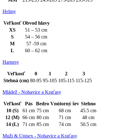
Helmy
Veľkosť
Obvod hlavy
XS
51 – 53 cm
S
54 – 56 cm
M
57 -59 cm
L
60 – 62 cm
Harnesy
Veľkosť
0
1
2
3
Stehná (cm)
80-95
95-105
105-115
115-125
Mládež - Nohavice a Kraťasy
Veľkosť
Pás
Bedro
Vnútorný šev
Stehno
10 (S)
61 cm
75 cm
68 cm
45.5 cm
12 (M)
66 cm
80 cm
71 cm
48 cm
14 (L)
71 cm
85 cm
74 cm
50.5 cm
Muži & Unisex - Nohavice a Kraťasy