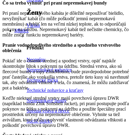
Čo sa treba vyhnúť pri praní nepremokavej bundy
Ženy
Pri praní nepremokavého kabáta je dôležité nepoužívať bielidlo,
nevyžmýkať kabát (čo môže poškodiť jemnú nepremokavú
membránu) a žehliť len na veľmi nízkej teplote, ak to odporúčajú
Všetko
pokyny na údržbu. Nepremokavý kabát tiež nečistite chemicky, čo
Mládež
môže zničiť funkciu nepremokavej bariéry.
Pranie vodoodpudivého stredného a spodného vrstvového
Produkt
oblečenia
Neoprény
Pokiaľ ide o čistenie strednej a spodnej vrstvy, opäť najskôr
skontrolujte štítok s pokynmi na údržbu. Stredná vrstva, ako sú
Nepremokavé nohavice
fleecové bundy a topy ZhikMotion, bude pravdepodobne potrebné
prať častejšie ako vonkajšia vrstva, pretože tieto kusy sú navrhnuté
Technické tričká
tak, aby odvádzali vlhkosť z tela, čo znamená, že môžu zadržiavať
pot a baktérie.
Technické nohavice a kraťasy
Keďže niektoré stredné vrstvy majú povrchovú úpravu DWR
Nepremokavé bundy
(napríklad bunda Zhik Softshell Jacket), pri praní postupujte podľa
pokynov na štítku s pokynmi na údržbu a použite špeciálny prací
Stredná vrstva a fleece
prostriedok určený na nepremokavé oblečenie. Vyhnite sa tiež
avivážam, ktoré môžu ovplyvniť vlastnosti odvádzania vlhkosti a
Suché obleky
poškodiť povrchovú úpravu DWR.