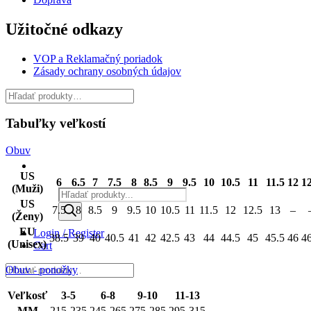
Užitočné odkazy
VOP a Reklamačný poriadok
Zásady ochrany osobných údajov
Tabuľky veľkostí
Obuv
US
6
6.5
7
7.5
8
8.5
9
9.5
10
10.5
11
11.5
12
12
(Muži)
Products
US
search
7.5
8
8.5
9
9.5
10
10.5
11
11.5
12
12.5
13
–
(Ženy)
EU
Login / Register
38.5
39
40
40.5
41
42
42.5
43
44
44.5
45
45.5
46
46
(Unisex)
Cart
Obuv - ponožky
Veľkosť
3-5
6-8
9-10
11-13
MM
215-235
245-265
275-285
295-315