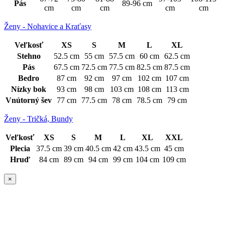
Pás
89-96 cm
cm
cm
cm
cm
cm
Ženy - Nohavice a Kraťasy
Veľkosť
XS
S
M
L
XL
Stehno
52.5 cm
55 cm
57.5 cm
60 cm
62.5 cm
Pás
67.5 cm
72.5 cm
77.5 cm
82.5 cm
87.5 cm
Bedro
87 cm
92 cm
97 cm
102 cm
107 cm
Nízky bok
93 cm
98 cm
103 cm
108 cm
113 cm
Vnútorný šev
77 cm
77.5 cm
78 cm
78.5 cm
79 cm
Ženy - Tričká, Bundy
Veľkosť
XS
S
M
L
XL
XXL
Plecia
37.5 cm
39 cm
40.5 cm
42 cm
43.5 cm
45 cm
Hruď
84 cm
89 cm
94 cm
99 cm
104 cm
109 cm
×