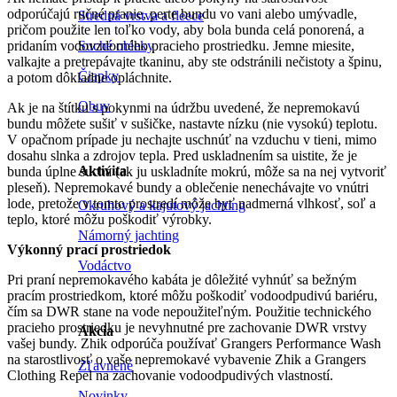
odporúčajú ručné pranie, perte bundu vo vani alebo umývadle,
Stredná vrstva a fleece
pričom použite len toľko vody, aby bola bunda celá ponorená, a
pridaním vodovzdorného pracieho prostriedku. Jemne miesite,
Suché obleky
valkajte a pretrepávajte tkaninu, aby ste odstránili nečistoty a špinu,
Čiapky
a potom dôkladne opláchnite.
Obuv
Ak je na štítku s pokynmi na údržbu uvedené, že nepremokavú
bundu môžete sušiť v sušičke, nastavte nízku (nie vysokú) teplotu.
V opačnom prípade ju nechajte uschnúť na vzduchu v tieni, mimo
dosahu slnka a zdrojov tepla. Pred uskladnením sa uistite, že je
Aktivita
bunda úplne suchá (ak ju uskladníte mokrú, môže sa na nej vytvoriť
pleseň). Nepremokavé bundy a oblečenie nenechávajte vo vnútri
lode, pretože v tomto prostredí môže byť nadmerná vlhkosť, soľ a
Okruhový a kajutový jachting
teplo, ktoré môžu poškodiť výrobky.
Námorný jachting
Výkonný prací prostriedok
Vodáctvo
Pri praní nepremokavého kabáta je dôležité vyhnúť sa bežným
pracím prostriedkom, ktoré môžu poškodiť vodoodpudivú bariéru,
čím sa DWR stane na vode nepoužiteľným. Použitie technického
pracieho prostriedku je nevyhnutné pre zachovanie DWR vrstvy
Akcia
vašej bundy. Zhik odporúča používať Grangers Performance Wash
na starostlivosť o vaše nepremokavé vybavenie Zhik a Grangers
Zľavnené
Clothing Repel na zachovanie vodoodpudivých vlastností.
Novinky