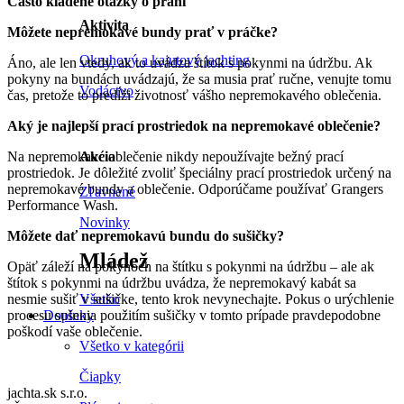
Často kladené otázky o praní
Aktivita
Môžete nepremokavé bundy prať v práčke?
Okruhový a kajutový jachting
Áno, ale len vtedy, ak to uvádza štítok s pokynmi na údržbu. Ak
pokyny na bundách uvádzajú, že sa musia prať ručne, venujte tomu
Vodáctvo
čas, pretože to predĺži životnosť vášho nepremokavého oblečenia.
Aký je najlepší prací prostriedok na nepremokavé oblečenie?
Na nepremokavé oblečenie nikdy nepoužívajte bežný prací
Akcia
prostriedok. Je dôležité zvoliť špeciálny prací prostriedok určený na
nepremokavé bundy a oblečenie. Odporúčame používať Grangers
Zľavnené
Performance Wash.
Novinky
Môžete dať nepremokavú bundu do sušičky?
Mládež
Opäť záleží na pokynoch na štítku s pokynmi na údržbu – ale ak
štítok s pokynmi na údržbu uvádza, že nepremokavý kabát sa
nesmie sušiť v sušičke, tento krok nevynechajte. Pokus o urýchlenie
Všetko
procesu sušenia použitím sušičky v tomto prípade pravdepodobne
Doplnky
poškodí vaše oblečenie.
Všetko v kategórii
Čiapky
jachta.sk s.r.o.