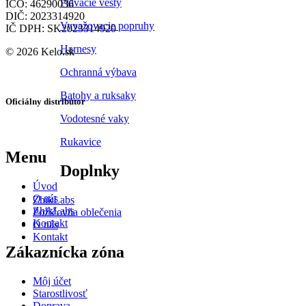
Plávacie vesty
IČO: 46290036
DIČ: 2023314920
Vyvažovacie popruhy
IČ DPH: SK2023314920
Harnesy
© 2026 Kelo.sk
Ochranná výbava
Batohy a ruksaky
Oficiálny distribútor
Vodotesné vaky
Rukavice
Menu
Doplnky
Úvod
O nás
ZhikLabs
ZhikLabs
Požičovňa oblečenia
Kontakt
O nás
Kontakt
Zákaznícka zóna
Môj účet
Starostlivosť
Doprava