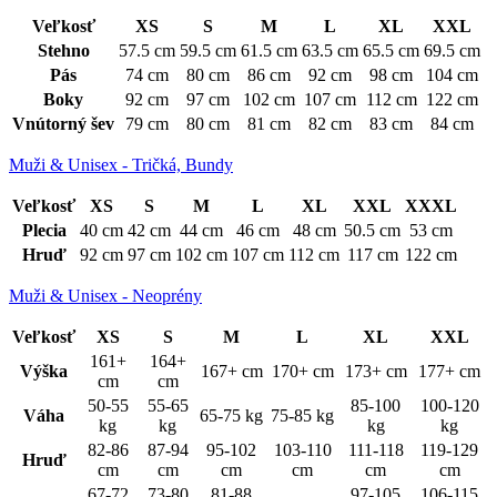
Veľkosť
XS
S
M
L
XL
XXL
Stehno
57.5 cm
59.5 cm
61.5 cm
63.5 cm
65.5 cm
69.5 cm
Pás
74 cm
80 cm
86 cm
92 cm
98 cm
104 cm
Boky
92 cm
97 cm
102 cm
107 cm
112 cm
122 cm
Vnútorný šev
79 cm
80 cm
81 cm
82 cm
83 cm
84 cm
Muži & Unisex - Tričká, Bundy
Veľkosť
XS
S
M
L
XL
XXL
XXXL
Plecia
40 cm
42 cm
44 cm
46 cm
48 cm
50.5 cm
53 cm
Hruď
92 cm
97 cm
102 cm
107 cm
112 cm
117 cm
122 cm
Muži & Unisex - Neoprény
Veľkosť
XS
S
M
L
XL
XXL
161+
164+
Výška
167+ cm
170+ cm
173+ cm
177+ cm
cm
cm
50-55
55-65
85-100
100-120
Váha
65-75 kg
75-85 kg
kg
kg
kg
kg
82-86
87-94
95-102
103-110
111-118
119-129
Hruď
cm
cm
cm
cm
cm
cm
67-72
73-80
81-88
97-105
106-115