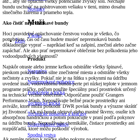
atď., aby ste opláchli všetky potenciálne zvyšky soli. Nechajte
bundu uschnúť na polstrovanom vešiaku v tieni, mimo dosahu
Novinky
slnečného žiarenia a priameho tepla.
Muži
Ako čistiť nepremokavé bundy
Hoci pravidelné oplachovanie čerstvou vodou je všetko, čo
Všetko
potrebujete, čas od času budete musieť nepremokavú bundu
Ženy
dôkladnejšie vyprať – napríklad keď sa zašpiní, znečistí alebo začne
zapáchať. Ale ako prať nepremokavé oblečenie bez poškodenia jeho
vodoodpudivých vlastností?
Produkt
Najskôr otraste alebo jemne kefkou odstráňte všetky špinavé,
Neoprény
pieskom pokryté alebo silne znečistené miesta a odstráňte všetky
nečistoty a zvyšky. Pokiaľ nie je na štítku s pokynmi na údržbu
Nepremokavé nohavice
uvedené inak, vodovzdornú bundu perte pri nízkej teplote v jemnom
programe práčky, pričom použite špeciálny prací prostriedok určený
Polokošele a tričká
na technické vrchné oblečenie. Odporúčame použiť Grangers
Performance Wash. Nepoužívajte bežné pracie prostriedky ani
Technické tričká
aviváže, ktoré môžu poškodiť DWR povlak bundy a výrazne skrátiť
jej životnosť. Ak má bunda olejové alebo mastné škvrny, osušte ich
Technické nohavice a kraťasy
absorpčnou handričkou a potom pokračujte v praní podľa pokynov
na údržbu bundy. Nepoužívajte chemikálie, čistiace prostriedky ani
Nepremokavé bundy
rozpúšťadlá, ktoré môžu poškodiť výrobok.
Spodná vrstva
Ak nemáte prístup k práčke alebo pokyny na starostlivosť