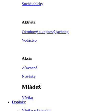
Suché obleky
Aktivita
Okruhový a kajutový jachting
Vodáctvo
Akcia
Zľavnené
Novinky
Mládež
Všetko
Doplnky
Všetko v kategórii