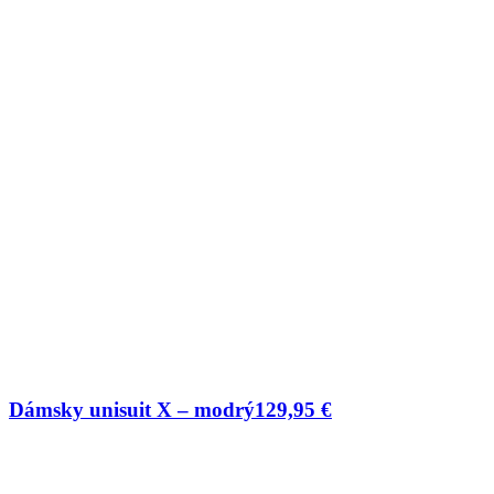
Dámsky unisuit X – modrý
129,95
€