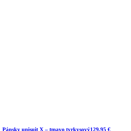
Pánsky unisuit X – tmavo tyrkysový
129,95
€