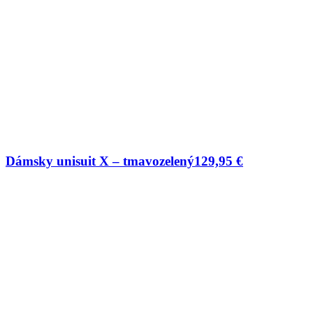
Dámsky unisuit X – tmavozelený
129,95
€