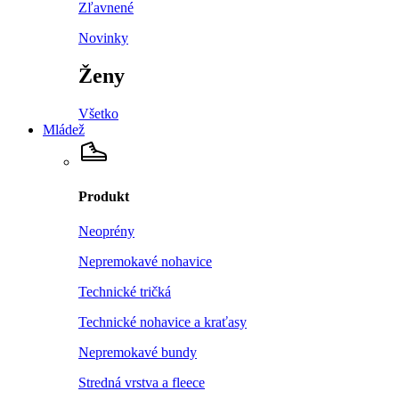
Zľavnené
Novinky
Ženy
Všetko
Mládež
Produkt
Neoprény
Nepremokavé nohavice
Technické tričká
Technické nohavice a kraťasy
Nepremokavé bundy
Stredná vrstva a fleece