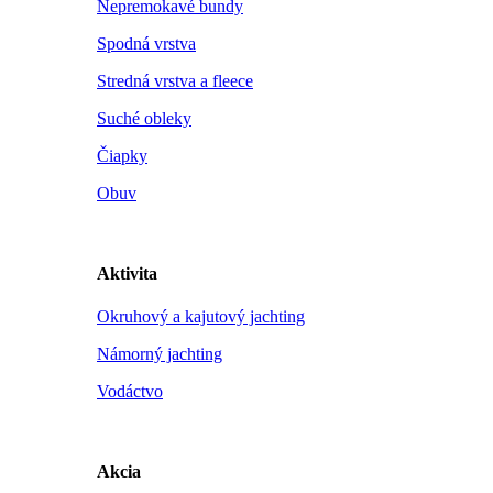
Nepremokavé bundy
Spodná vrstva
Stredná vrstva a fleece
Suché obleky
Čiapky
Obuv
Aktivita
Okruhový a kajutový jachting
Námorný jachting
Vodáctvo
Akcia