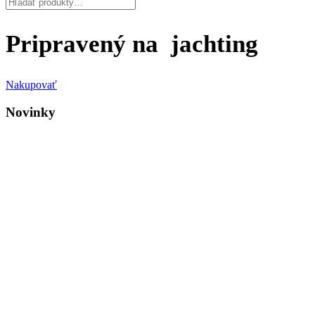
Pripravený
na
j
a
c
h
t
i
n
g
Nakupovať
Novinky